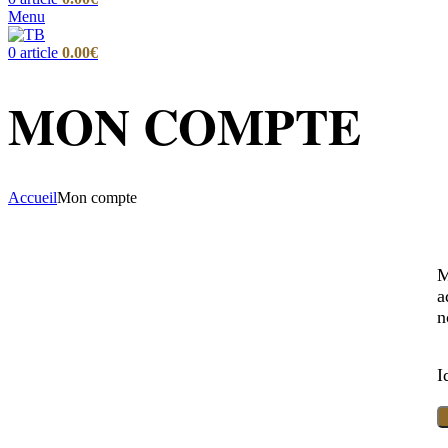
Menu
0
article
0.00
€
MON COMPTE
Accueil
Mon compte
M
a
n
I