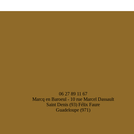
06 27 89 11 67
Marcq en Baroeul - 10 rue Marcel Dassault
Saint Denis (93) Félix Faure
Guadeloupe (971)