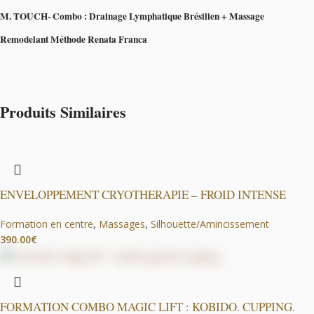
M. TOUCH- Combo : Drainage Lymphatique Brésilien + Massage
Remodelant Méthode Renata Franca
MIRACLE TOUCH
Le soin de référence
Produits Similaires
LE MIRACLE TOUCH C’EST UN COMBO ALLIANT :
1/DRAINAGE LYMPHATIQUE BRÉSILIEN
ENVELOPPEMENT CRYOTHERAPIE – FROID INTENSE
Le Drainage Lymphatique Brésilien est une technique de massage,
alliant pompage et glissements. Grâce à un protocole précis, vous
Formation en centre
,
Massages
,
Silhouette/Amincissement
apprendrez à stimuler le système lymphatique, éliminer les toxines et
€
réduire les gonflements, pour des résultats visibles dès les premières
séances.
2/ LA LIPOSCULPTURE CORPORELLE OU REMODELAGE
FORMATION COMBO MAGIC LIFT : KOBIDO. CUPPING.