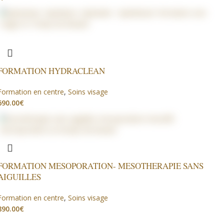
FORMATION HYDRACLEAN
Formation en centre
,
Soins visage
€
FORMATION MESOPORATION- MESOTHERAPIE SANS
AIGUILLES
Formation en centre
,
Soins visage
€